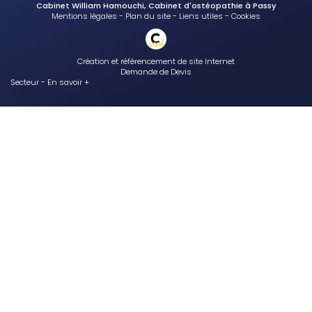
Cabinet William Hamouchi, Cabinet d'ostéopathie à Passy
Mentions légales
-
Plan du site
-
Liens utiles
-
Cookies
Création et référencement de site Internet
Demande de Devis
Secteur
-
En savoir +
Cabinet William Hamouchi
Sitemap
Fermer
Cabinet d'ostéopathie à Passy
Ostéopathe diplômé en ostéopathie équine
Canal lacrymal bouché
Suivi adapté en accord avec le vétérinaire de votre cheval
Traiter la plagiocéphalie et autres déformations craniennes du bébé
au cabinet d'osteopathie de Passy
Ski et ostéopathie
Ostéopathe professionnel pour le traitement d’une sciatique chez
l’adulte