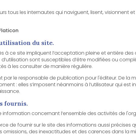
Flaticon
tilisation du site.
e impliquent l’acceptation pleine et entière des conditions générales d’utilisation
usceptibles d’être modifiées ou complétées à tout moment, les
utilisateurs du site sont donc invités à les consulter de manière régulière.
 responsable de publication pour l'éditeur. De la même façon, les mentions 
mposent néanmoins à l’utilisateur qui est invité à s’y référer le plus souvent
aissance.
s fournis.
rnir sur le site des informations aussi précises que possible. Toutefois, i
es inexactitudes et des carences dans la mise à jour, qu’elles soient de son