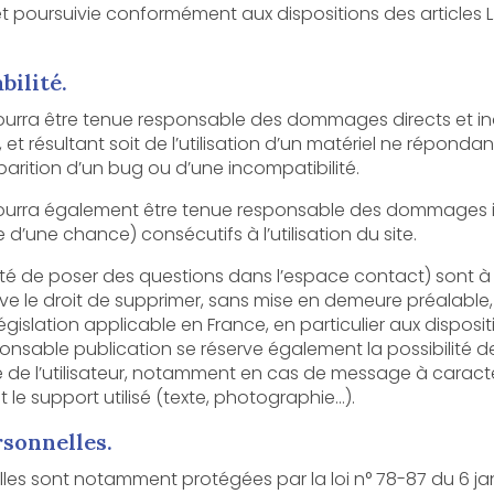
suivie conformément aux dispositions des articles L.335-2 et suivants
bilité.
tre tenue responsable des dommages directs et indirects causés au ma
nt soit de l’utilisation d’un matériel ne répondant pas aux spécifications
pparition d’un bug ou d’une incompatibilité.
ra également être tenue responsable des dommages indirects (t
’une chance) consécutifs à l’utilisation du site.
 questions dans l’espace contact) sont à la disposition des utilisateurs. Le
er, sans mise en demeure préalable, tout contenu déposé dans cet
nce, en particulier aux dispositions relatives à la protection des
également la possibilité de mettre en cause la
caractère raciste, injurieux, diffamant,
ou pornographique, quel que soit le support utilisé (texte, photographie…).
rsonnelles.
 notamment protégées par la loi n° 78-87 du 6 janvier 1978 modifiée, la 