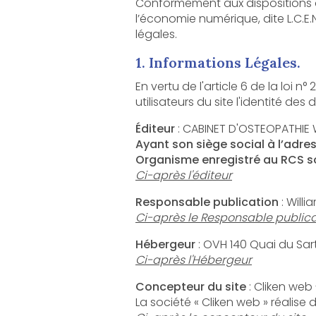
Conformément aux dispositions des artic
l’économie numérique, dite L.C.E.N, il est po
légales.
1. Informations Légales.
En vertu de l'article 6 de la loi n° 2004-57
Éditeur
: CABINET D'OSTEOPATHIE
Ayant son siège social à l’adre
Organisme enregistré au RCS so
Ci-après l'éditeur
Responsable publication
: Will
Ci-après le Responsable publica
Hébergeur
Ci-après l'Hébergeur
Concepteur du site
: Cliken web
La société « Cliken web » réalise