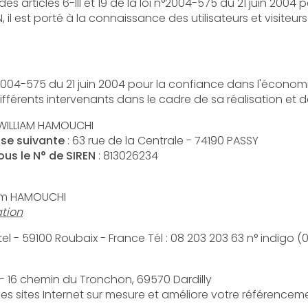
les 6-III et 19 de la loi n°2004-575 du 21 juin 2004 pour la Confiance
rté à la connaissance des utilisateurs et visiteurs du site les présentes mention
5 du 21 juin 2004 pour la confiance dans l'économie numérique, il est précisé 
utilisateurs du site l'identité des différents intervenants dan
 WILLIAM HAMOUCHI
sse suivante
: 63 rue de la Centrale - 74190 PASSY
us le N° de SIREN
: 813026234
iam HAMOUCHI
tion
: OVH 140 Quai du Sartel - 59100 Roubaix - France Tél 
 - 16 chemin du Tronchon, 69570 Dardilly
 des sites Internet sur mesure et améliore votre référencem