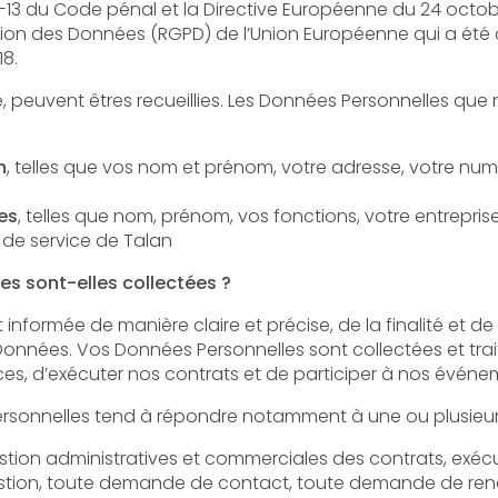
de pénal et la Directive Européenne du 24 octobre 1995 ; ainsi que par le
ées (RGPD) de l’Union Européenne qui a été adopté le 14 avril 2016 et est
18.
nt êtres recueillies. Les Données Personnelles que nous sommes susceptibles de
n
, telles que vos nom et prénom, votre adresse, votre numéro de téléphone, votre adresse
es
, telles que nom, prénom, vos fonctions, votre entreprise d’appartenance, si vous êtes
 de service de Talan
es sont-elles collectées ?
manière claire et précise, de la finalité et de l’objectif recherché par la
 Données Personnelles sont collectées et traitées afin de vous permettre de
bénéficier de nos offres de services, d’exécuter nos contrats et
estion, toute demande de contact, toute demande de ren