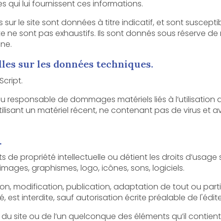
es qui lui fournissent ces informations.
e sont données à titre indicatif, et sont susceptibles d’évoluer. Par ailleur
 exhaustifs. Ils sont donnés sous réserve de modifications ayant été
gne.
lles sur les données techniques.
Script.
le de dommages matériels liés à l’utilisation du site. De plus, l’utilisateur du 
iel récent, ne contenant pas de virus et avec un navigateur de dernière
.
lectuelle ou détient les droits d’usage sur tous les éléments accessibles
sur le site, notamment les textes, images, graphismes, logo, icônes, sons, logiciels.
ication, publication, adaptation de tout ou partie des éléments du site, 
soit le moyen ou le procédé utilisé, est interdite, sauf autorisati
te ou de l’un quelconque des éléments qu’il contient sera considéré