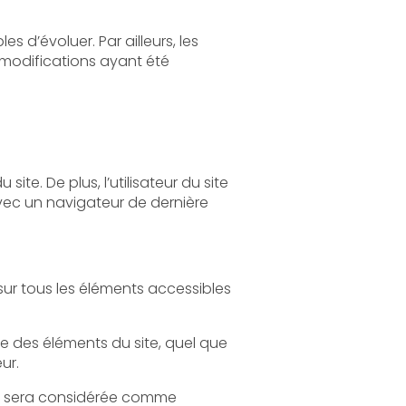
s, les
site
quel que
on écrite préalable de l'éditeur.
e comme