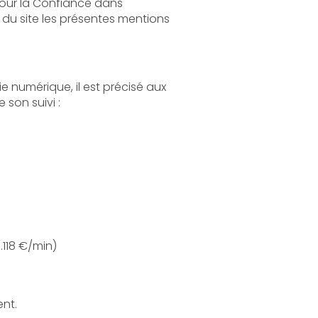
 dans
s
aux
s le cadre de sa réalisation et de son suivi :
: 08 203 203 63 n° indigo (0.118 €/min)
ent.