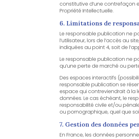
constitutive d’une contrefaçon et pour
Propriété Intellectuelle.
6. Limitations de responsa
Le responsable publication ne pourra ê
l’utilisateur, lors de l’accès au site, et résulta
indiquées au point 4, soit de l’a
Le responsable publication ne pour
qu’une perte de marché ou perte d
Des espaces interactifs (possibilité de poser des
responsable publication se réserve le droit de supprim
espace qui contreviendrait à la législation applicable en Fra
données. Le cas échéant, le responsable publication se réserve 
responsabilité civile et/ou pénale de l’utilisateur, notamment en cas de message à 
7. Gestion des données pe
En France, les données personnelles sont