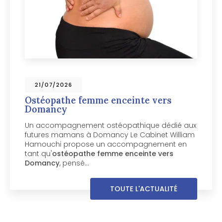
09/07/2026
Ostéopathe pour chien vers
Chamonix-Mont-Blanc
aux
Votre chien mérite un ostéopathe spécialisé
iam
près de Chamonix-Mont-Blanc Votre chien
n
boite, manque de souplesse ou semble
inconfortable dans ses mouvements ? Le
Cabinet William Hamouchi, basé à Passy…
TOUTE L'ACTUALITÉ