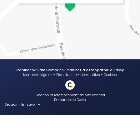
Cabinet William Hamouchi, Cabinet d'ostéopathie à Passy
Mentions légales
-
Plan du site
-
Liens utiles
-
Cookies
Création et référencement de site Internet
Demande de Devis
Secteur
-
En savoir +
Cabinet William Hamouchi
Sitemap
Fermer
Cabinet d'ostéopathie à Passy