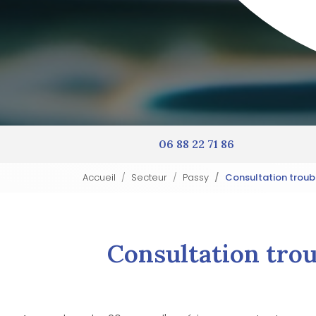
06 88 22 71 86
Accueil
Secteur
Passy
Consultation troub
Consultation trou