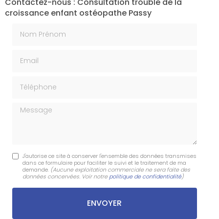
Contactez-nous : Consultation trouble de la
croissance enfant ostéopathe Passy
Nom Prénom
Email
Téléphone
Message
J'autorise ce site à conserver l'ensemble des données transmises
dans ce formulaire pour faciliter le suivi et le traitement de ma
demande.
(Aucune exploitation commerciale ne sera faite des
données concervées. Voir notre
politique de confidentialité
)