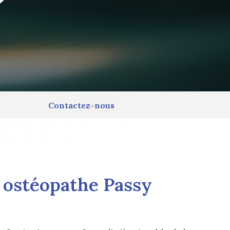
Contactez-nous
t ostéopathe Passy