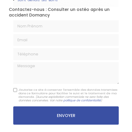
Contactez-nous : Consulter un ostéo après un
accident Domancy
Nom Prénom
Email
Téléphone
Message
J'autorise ce site à conserver l'ensemble des données transmises
dans ce formulaire pour faciliter le suivi et le traitement de ma
demande.
(Aucune exploitation commerciale ne sera faite des
données concervées. Voir notre
politique de confidentialité
)