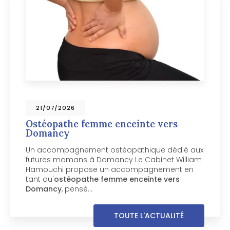
09/07/2026
femme enceinte vers
Ostéopathe 
Chamonix-M
ment ostéopathique dédié aux
Votre chien mé
s à Domancy Le Cabinet William
près de Chamon
pose un accompagnement en
boite, manque
athe femme enceinte vers
inconfortable 
sé…
Cabinet Willia
TOUTE L'ACTUALITÉ