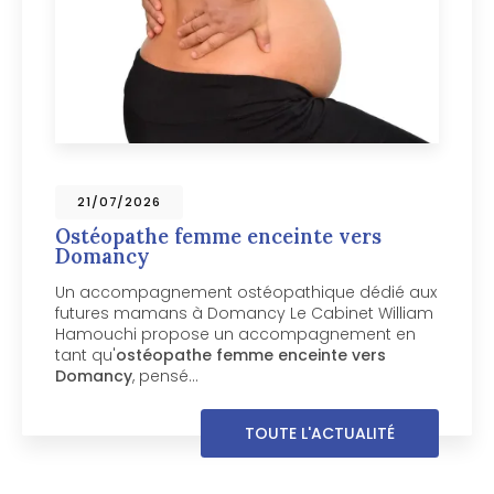
09/07/2026
Ostéopathe pour chien vers
Chamonix-Mont-Blanc
Votre chien mérite un ostéopathe spécialisé
près de Chamonix-Mont-Blanc Votre chien
boite, manque de souplesse ou semble
inconfortable dans ses mouvements ? Le
Cabinet William Hamouchi, basé à Passy…
TOUTE L'ACTUALITÉ