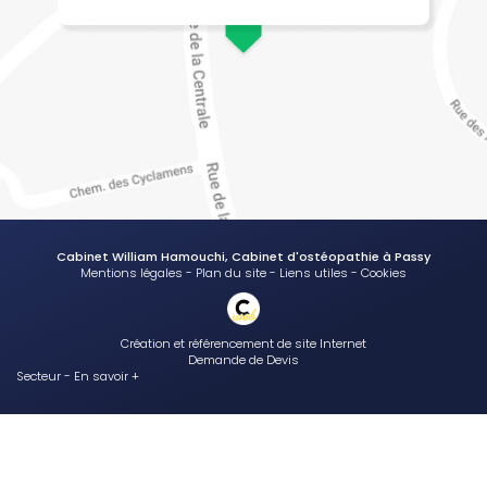
Cabinet William Hamouchi, Cabinet d'ostéopathie à Passy
Mentions légales
-
Plan du site
-
Liens utiles
-
Cookies
Création et référencement de site Internet
Demande de Devis
Secteur
-
En savoir +
Cabinet William Hamouchi
Sitemap
Fermer
Cabinet d'ostéopathie à Passy