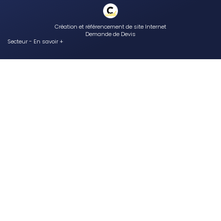
Création et référencement de site Internet
Demande de Devis
Secteur
-
En savoir +
Cabinet William Hamouchi
Sitemap
Fermer
Cabinet d'ostéopathie à Passy
Ostéopathe professionnel pour le traitement d’une sciatique chez
l’adulte
Ski et ostéopathie
Cabinet d’ostéopathe pour préparer son corps à une activité
physique régulière
Ostéopathe diplômé en ostéopathie équine
Préparer vos randonnées avec le cabinet d'osteopathie de Passy
Traiter la plagiocéphalie et autres déformations craniennes du bébé
au cabinet d'osteopathie de Passy
Zone géographique