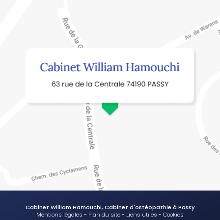
Cabinet William Hamouchi, Cabinet d'ostéopathie à Passy
Mentions légales
-
Plan du site
-
Liens utiles
-
Cookies