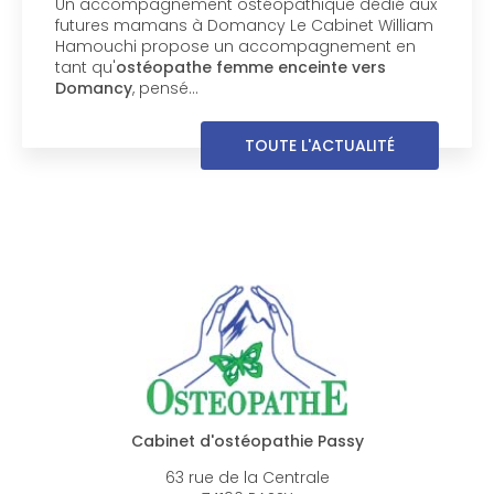
Votre chien mérite un ostéopathe spécialisé
près de Chamonix-Mont-Blanc Votre chien
boite, manque de souplesse ou semble
inconfortable dans ses mouvements ? Le
Cabinet William Hamouchi, basé à Passy…
TOUTE L'ACTUALITÉ
Cabinet d'ostéopathie Passy
63 rue de la Centrale