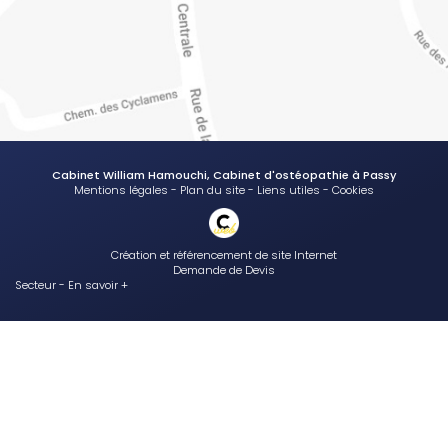
Cabinet William Hamouchi, Cabinet d'ostéopathie à Passy
Mentions légales
-
Plan du site
-
Liens utiles
-
Cookies
Création et référencement de site Internet
Demande de Devis
Secteur
-
En savoir +
Cabinet William Hamouchi
Sitemap
Fermer
Cabinet d'ostéopathie à Passy
Traiter la plagiocéphalie et autres déformations craniennes du bébé
au cabinet d'osteopathie de Passy