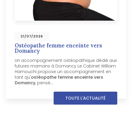
09/07/2026
Ostéopathe pour chien vers
Chamonix-Mont-Blanc
Votre chien mérite un ostéopathe spécialisé
près de Chamonix-Mont-Blanc Votre chien
boite, manque de souplesse ou semble
inconfortable dans ses mouvements ? Le
Cabinet William Hamouchi, basé à Passy…
TOUTE L'ACTUALITÉ