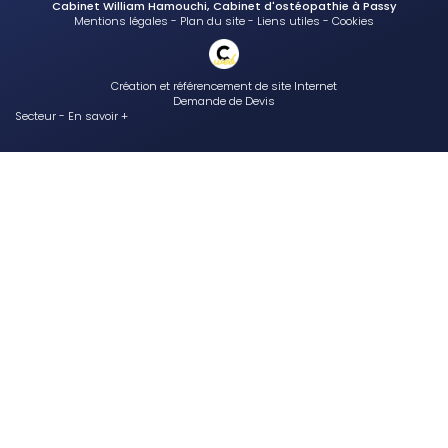
Cabinet William Hamouchi, Cabinet d'ostéopathie à Passy
Mentions légales
-
Plan du site
-
Liens utiles
-
Cookies
Création et référencement de site Internet
Demande de Devis
Secteur
-
En savoir +
Cabinet William Hamouchi
Sitemap
Fermer
Cabinet d'ostéopathie à Passy
Plagiocéphalie , tête plate et osteopathie pour bébé
Ski et ostéopathie
Séance d’ostéopathie pour que la croissance de l’enfant se passe
bien
Canal lacrymal bouché
Traiter la plagiocéphalie et autres déformations craniennes du bébé
au cabinet d'osteopathie de Passy
Ostéopathe professionnel pour le traitement d’une sciatique chez
l’adulte