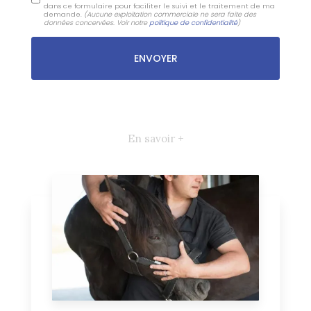
dans ce formulaire pour faciliter le suivi et le traitement de ma
demande.
(Aucune exploitation commerciale ne sera faite des
données concervées. Voir notre
politique de confidentialité
)
En savoir +