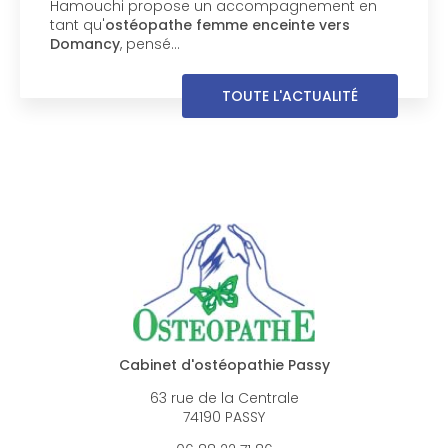
boite, manque de souplesse ou semble
inconfortable dans ses mouvements ? Le
Cabinet William Hamouchi, basé à Passy…
TOUTE L'ACTUALITÉ
Cabinet d'ostéopathie Passy
63 rue de la Centrale
74190 PASSY