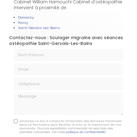
Cabinet William Hamouchi Cabinet d'ostéopathie
intervient à proximité de :
Domancy
Passy
Saint-Gervais-Les-Bains
Contactez-nous : Soulager migraine avec séances
ostéopathie Saint-Gervais-Les-Bains
Nom Prénom
Email
Téléphone
Message
J'autorise ce site à conserver l'ensemble des données transmises
dans ce formulaire pour faciliter le suivi et le traitement de ma
demande.
(Aucune exploitation commerciale ne sera faite des
données concervées. Voir notre
politique de confidentialité
)